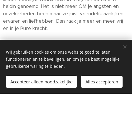
heldin genoemd. Het is niet meer OM je angsten en
onzekerheden heen maar ze juist vriendelijk aankijken
ervaren en liefhebben. Dan raak je meer en meer vrij
en in je Pure kracht.
Hoe ik dat doe? Het eerste half uur maken we kennis
gewoon hier samen aan de woonkamertafel. Je kan
Wij gebruiken cookies om onze website goed te laten
delen wat je hoopt te vinden en je vragen stellen die je
functioneren en te beveiligen, en om je de best mogelijke
hebt. Als blijkt dat het je niet een 100 % JA gevoel
gebruikerservaring te bieden.
geeft geef je dat aan en geniet je van je vrije dag. Ik
neem mij ook de ruimte om te voelen of het voor mij
Accepteer alleen noodzakelijke
Alles accepteren
goed voelt. Hebben we beide een goed gevoel dan
beginnen we een sessie. Het is lastig om heel concreet
de inhoud te beschrijven omdat iedere sessie ontstaat
in het moment. Het proces kan ik wel omschrijven. Je
begint te delen met wat er in je opkomt en wat je
hoopt te vinden. Ik zal met alle aandacht luisteren.
Samen gaan we bekijken waar het echt over gaat.